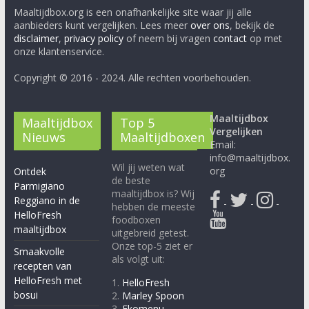
Maaltijdbox.org is een onafhankelijke site waar jij alle
aanbieders kunt vergelijken. Lees meer
over ons
, bekijk de
disclaimer
,
privacy policy
of neem bij vragen
contact
op met
onze klantenservice.
Copyright © 2016 - 2024. Alle rechten voorbehouden.
Maaltijdbox
Maaltijdbox
Top 5
Vergelijken
Nieuws
Maaltijdboxen
Email:
info@maaltijdbox.
Wil jij weten wat
org
Ontdek
de beste
Parmigiano
maaltijdbox is? Wij
Reggiano in de
-
-
-
hebben de meeste
HelloFresh
foodboxen
maaltijdbox
uitgebreid getest.
Onze top-5 ziet er
Smaakvolle
als volgt uit:
recepten van
HelloFresh met
1.
HelloFresh
bosui
2.
Marley Spoon
3.
Ekomenu