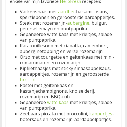
enkele van mijn favoriete
HelloFresh
recepten:
Varkenshaas met
aardbei
-balsamicosaus,
sperziebonen en geroosterde aardappeltjes.
Steak met rozemarijn-
aubergine
, bulgur,
peterseliemayo en puntpaprika.
Gepaneerde witte kaas met krieltjes, salade
van puntpaprika.
Ratatouillesoep met ciabatta, camembert,
auberginetopping en verse rozemarijn.
Orzo met courgette en geitenkaas met mini-
romatomaten en rozemarijn.
Kipfilethaasjes met sticky sinaasappelsaus,
aardappeltjes, rozemarijn en geroosterde
broccoli
.
Pastei met geitenkaas en
kastanjechampignons, knolselderij,
rozemarijn en BBQ-rub.
Gepaneerde
witte kaas
met krieltjes, salade
van puntpaprika.
Zeebaars piccata met broccolini,
kappertjes
-
botersaus en rozemarijn-aardappelpartjes.