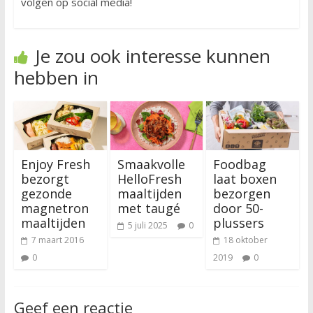
volgen op social media!
Je zou ook interesse kunnen
hebben in
Enjoy Fresh
Smaakvolle
Foodbag
bezorgt
HelloFresh
laat boxen
gezonde
maaltijden
bezorgen
magnetron
met taugé
door 50-
maaltijden
plussers
5 juli 2025
0
7 maart 2016
18 oktober
0
2019
0
Geef een reactie