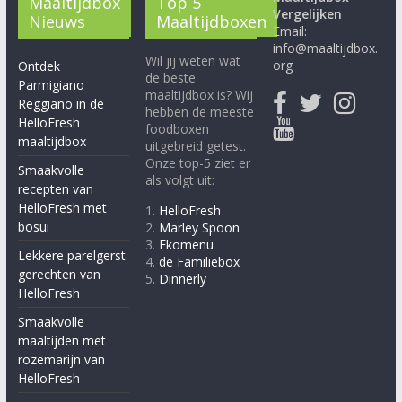
Maaltijdbox
Top 5
Vergelijken
Nieuws
Maaltijdboxen
Email:
info@maaltijdbox.
Wil jij weten wat
org
Ontdek
de beste
Parmigiano
maaltijdbox is? Wij
Reggiano in de
-
-
-
hebben de meeste
HelloFresh
foodboxen
maaltijdbox
uitgebreid getest.
Onze top-5 ziet er
Smaakvolle
als volgt uit:
recepten van
HelloFresh met
1.
HelloFresh
bosui
2.
Marley Spoon
3.
Ekomenu
Lekkere parelgerst
4.
de Familiebox
gerechten van
5.
Dinnerly
HelloFresh
Smaakvolle
maaltijden met
rozemarijn van
HelloFresh