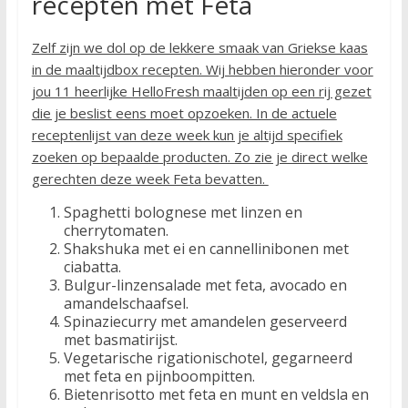
recepten met Feta
Zelf zijn we dol op de lekkere smaak van Griekse kaas
in de maaltijdbox recepten. Wij hebben hieronder voor
jou 11 heerlijke HelloFresh maaltijden op een rij gezet
die je beslist eens moet opzoeken. In de actuele
receptenlijst van deze week kun je altijd specifiek
zoeken op bepaalde producten. Zo zie je direct welke
gerechten deze week Feta bevatten.
Spaghetti bolognese met linzen en
cherrytomaten.
Shakshuka met ei en cannellinibonen met
ciabatta.
Bulgur-linzensalade met feta, avocado en
amandelschaafsel.
Spinaziecurry met amandelen geserveerd
met basmatirijst.
Vegetarische rigationischotel, gegarneerd
met feta en pijnboompitten.
Bietenrisotto met feta en munt en veldsla en