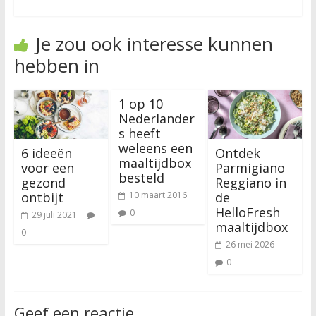
Je zou ook interesse kunnen
hebben in
1 op 10
Nederlander
s heeft
weleens een
6 ideeën
Ontdek
maaltijdbox
voor een
Parmigiano
besteld
gezond
Reggiano in
ontbijt
de
10 maart 2016
HelloFresh
0
29 juli 2021
maaltijdbox
0
26 mei 2026
0
Geef een reactie