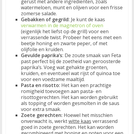
gerust met andere ingrediënten, zoals
watermeloen, munt en olijven voor een frisse
zomerse salade.
Gebakken of gegrild:
Je kunt de kaas
verwarmen in de magnetron of oven
(eigenlijk het liefst op de grill) voor een
verrassende twist. Probeer het eens met een
beetje honing en zwarte peper, of met
olijfolie en kruiden.
Gevulde paprika’s:
De zoute smaak van Feta
past perfect bij de zoetheid van geroosterde
paprika’s. Voeg wat gehakte groenten,
kruiden, en eventueel wat rijst of quinoa toe
voor een voedzame maaltijd.
Pasta en risotto:
Het kan een prachtige
romigheid toevoegen aan pasta- en
risottogerechten. Het kan worden gebruikt
als topping of worden gesmolten in de saus
voor extra smaak.
Zoete gerechten:
Hoewel het misschien
onverwacht is, werkt
witte kaas
verrassend
goed in zoete gerechten. Het kan worden
gecombineerd met honing en noten voor een