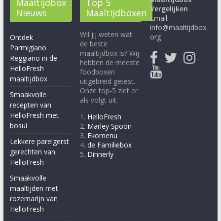
Maaltijdbox
Top 5
Vergelijken
Nieuws
Maaltijdboxen
Email:
info@maaltijdbox.
Wil jij weten wat
org
Ontdek
de beste
Parmigiano
maaltijdbox is? Wij
Reggiano in de
-
-
-
hebben de meeste
HelloFresh
foodboxen
maaltijdbox
uitgebreid getest.
Onze top-5 ziet er
Smaakvolle
als volgt uit:
recepten van
HelloFresh met
1.
HelloFresh
bosui
2.
Marley Spoon
3.
Ekomenu
Lekkere parelgerst
4.
de Familiebox
gerechten van
5.
Dinnerly
HelloFresh
Smaakvolle
maaltijden met
rozemarijn van
HelloFresh