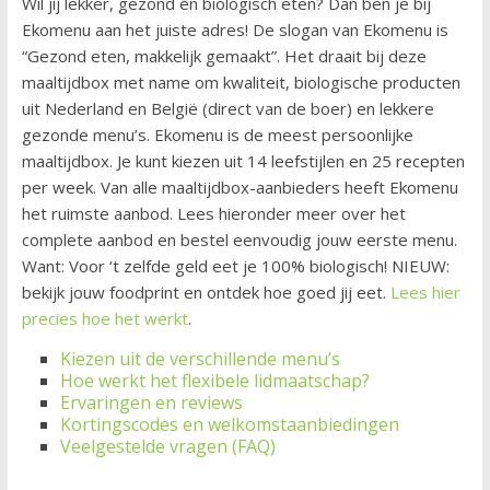
Wil jij lekker, gezond én biologisch eten? Dan ben je bij
Ekomenu aan het juiste adres! De slogan van Ekomenu is
“Gezond eten, makkelijk gemaakt”. Het draait bij deze
maaltijdbox met name om kwaliteit, biologische producten
uit Nederland en België (direct van de boer) en lekkere
gezonde menu’s. Ekomenu is de meest persoonlijke
maaltijdbox. Je kunt kiezen uit 14 leefstijlen en 25 recepten
per week. Van alle maaltijdbox-aanbieders heeft Ekomenu
het ruimste aanbod. Lees hieronder meer over het
complete aanbod en bestel eenvoudig jouw eerste menu.
Want: Voor ‘t zelfde geld eet je 100% biologisch! NIEUW:
bekijk jouw foodprint en ontdek hoe goed jij eet.
Lees hier
precies hoe het werkt
.
Kiezen uit de verschillende menu’s
Hoe werkt het flexibele lidmaatschap?
Ervaringen en reviews
Kortingscodes en welkomstaanbiedingen
Veelgestelde vragen (FAQ)