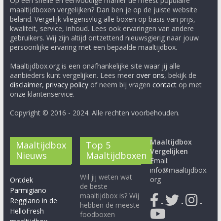
Op een snelle en eenvoudige manier de meest populaire
maaltijdboxen vergelijken? Dan ben je op de juiste website
beland. Vergelijk vliegensvlug alle boxen op basis van prijs,
kwaliteit, service, inhoud. Lees ook ervaringen van andere
gebruikers. Wij zijn altijd ontzettend nieuwsgierig naar jouw
persoonlijke ervaring met een bepaalde maaltijdbox.
Maaltijdbox.org is een onafhankelijke site waar jij alle
aanbieders kunt vergelijken. Lees meer
over ons
, bekijk de
disclaimer
,
privacy policy
of neem bij vragen
contact
op met
onze klantenservice.
Copyright © 2016 - 2024. Alle rechten voorbehouden.
Maaltijdbox
Maaltijdbox
Top 5
Vergelijken
Nieuws
Maaltijdboxen
Email:
info@maaltijdbox.
Wil jij weten wat
org
Ontdek
de beste
Parmigiano
maaltijdbox is? Wij
Reggiano in de
-
-
-
hebben de meeste
HelloFresh
foodboxen