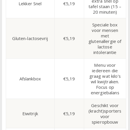
extra snel op
Lekker Snel
€5,19
tafel staan (15 –
20 minuten)
Speciale box
voor mensen
met
Gluten-lactosevrij
€5,19
glutenallergie of
lactose
intolerantie
Menu voor
iedereen die
graag wat kilo’s
Afslankbox
€5,19
wil kwijtraken.
Focus op
energiebalans
Geschikt voor
(kracht)sporters
Eiwitrijk
€5,19
voor
spieropbouw