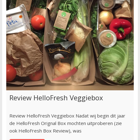
Review HelloFresh Veggiebox
Review HelloFresh Veggiebox Nadat wij begin dit jaar
de HelloFresh Orignal Box mochten uitproberen (zie
ook HelloFresh Box Review), was