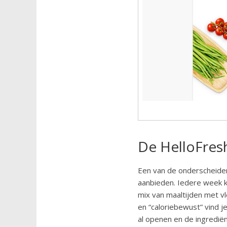
De HelloFres
Een van de onderscheiden
aanbieden. Iedere week k
mix van maaltijden met vle
en “caloriebewust” vind j
al openen en de ingredië