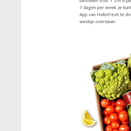
bestellen voor 1 t/m 6 p
7 dagen per week. Je kunt
App van HelloFresh te do
weekje overslaan.