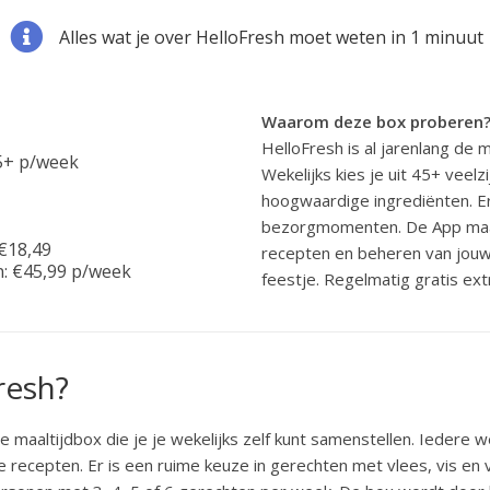
Alles wat je over HelloFresh moet weten in 1 minuut
Waarom deze box proberen
HelloFresh is al jarenlang de 
45+ p/week
Wekelijks kies je uit 45+ veel
hoogwaardige ingrediënten. Er 
bezorgmomenten. De App maak
 €18,49
recepten en beheren van jouw
en: €45,99 p/week
feestje. Regelmatig gratis ext
resh?
 maaltijdbox die je je wekelijks zelf kunt samenstellen. Iedere w
 recepten. Er is een ruime keuze in gerechten met vlees, vis en 