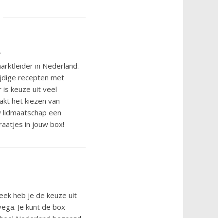
?
marktleider in Nederland.
zijdige recepten met
is keuze uit veel
t het kiezen van
 lidmaatschap een
raatjes in jouw box!
eek heb je de keuze uit
vega. Je kunt de box