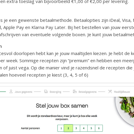
en extra toeslag van bijvoorbeeld €1,00 of €2,00 per levering.
es je een gewenste betaalmethode. Betaalopties zijn iDeal, Visa,
 Apple Pay en Klarna Pay Later. Bij het bestellen van jouw eerst
afschrijven van eventuele volgende boxen. Je kunt jouw betaalmet
n
cesvol doorlopen hebt kan je jouw maaltijden kiezen. Je hebt de 
per week. Sommige recepten zijn “premium” en hebben een meerpri
of juist vega. Op die manier vind je razendsnel de recepten die ji
len hoeveel recepten je kiest (3, 4, 5 of 6)