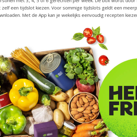
ersonen met 3, 4, 5 of 6 gerechten per week. De box wordt door
 zelf een tijdslot kiezen. Voor sommige tijdslots geldt een meerp
wnloaden. Met de App kan je wekelijks eenvoudig recepten kieze