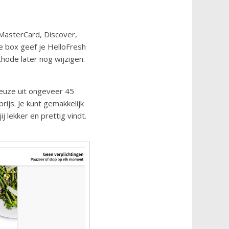
 MasterCard, Discover,
e box geef je HelloFresh
hode later nog wijzigen.
keuze uit ongeveer 45
js. Je kunt gemakkelijk
j lekker en prettig vindt.