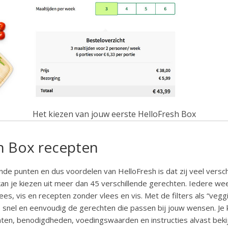
Het kiezen van jouw eerste HelloFresh Box
h Box recepten
de punten en dus voordelen van HelloFresh is dat zij veel versc
an je kiezen uit meer dan 45 verschillende gerechten. Iedere wee
es, vis en recepten zonder vlees en vis. Met de filters als “veggie”
e snel en eenvoudig de gerechten die passen bij jouw wensen. Je
nten, benodigdheden, voedingswaarden en instructies alvast bek