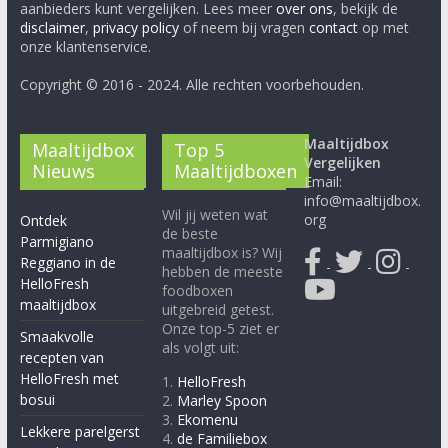
aanbieders kunt vergelijken. Lees meer
over ons
, bekijk de
disclaimer
,
privacy policy
of neem bij vragen
contact
op met
onze klantenservice.
Copyright © 2016 - 2024. Alle rechten voorbehouden.
Maaltijdbox
Maaltijdbox
Top 5
Vergelijken
Nieuws
Maaltijdboxen
Email:
info@maaltijdbox.
Wil jij weten wat
org
Ontdek
de beste
Parmigiano
maaltijdbox is? Wij
Reggiano in de
-
-
-
hebben de meeste
HelloFresh
foodboxen
maaltijdbox
uitgebreid getest.
Onze top-5 ziet er
Smaakvolle
als volgt uit:
recepten van
HelloFresh met
1.
HelloFresh
bosui
2.
Marley Spoon
3.
Ekomenu
Lekkere parelgerst
4.
de Familiebox