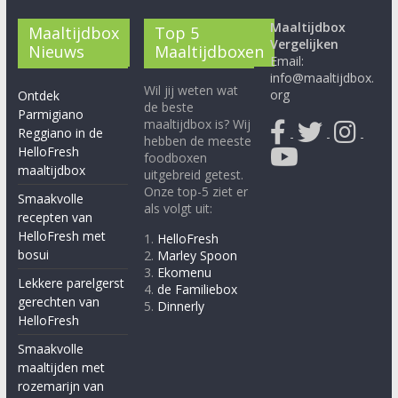
Maaltijdbox
Maaltijdbox
Top 5
Vergelijken
Nieuws
Maaltijdboxen
Email:
info@maaltijdbox.
Wil jij weten wat
org
Ontdek
de beste
Parmigiano
maaltijdbox is? Wij
Reggiano in de
-
-
-
hebben de meeste
HelloFresh
foodboxen
maaltijdbox
uitgebreid getest.
Onze top-5 ziet er
Smaakvolle
als volgt uit:
recepten van
HelloFresh met
1.
HelloFresh
bosui
2.
Marley Spoon
3.
Ekomenu
Lekkere parelgerst
4.
de Familiebox
gerechten van
5.
Dinnerly
HelloFresh
Smaakvolle
maaltijden met
rozemarijn van