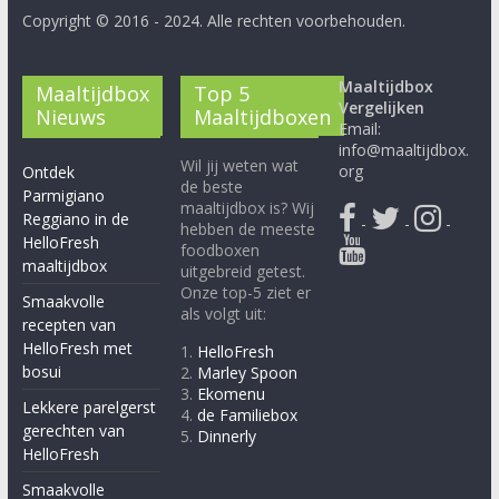
Copyright © 2016 - 2024. Alle rechten voorbehouden.
Maaltijdbox
Maaltijdbox
Top 5
Vergelijken
Nieuws
Maaltijdboxen
Email:
info@maaltijdbox.
Wil jij weten wat
org
Ontdek
de beste
Parmigiano
maaltijdbox is? Wij
Reggiano in de
-
-
-
hebben de meeste
HelloFresh
foodboxen
maaltijdbox
uitgebreid getest.
Onze top-5 ziet er
Smaakvolle
als volgt uit:
recepten van
HelloFresh met
1.
HelloFresh
bosui
2.
Marley Spoon
3.
Ekomenu
Lekkere parelgerst
4.
de Familiebox
gerechten van
5.
Dinnerly
HelloFresh
Smaakvolle