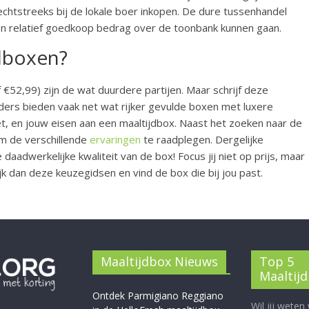
chtstreeks bij de lokale boer inkopen. De dure tussenhandel
n relatief goedkoop bedrag over de toonbank kunnen gaan.
jdboxen?
€52,99) zijn de wat duurdere partijen. Maar schrijf deze
eders bieden vaak net wat rijker gevulde boxen met luxere
t, en jouw eisen aan een maaltijdbox. Naast het zoeken naar de
om de verschillende
ervaringen
te raadplegen. Dergelijke
adwerkelijke kwaliteit van de box! Focus jij niet op prijs, maar
jk dan deze keuzegidsen en vind de box die bij jou past.
Maaltijdbox Nieuws
Top 5
Maaltij
Ontdek Parmigiano Reggiano
Wil jij weten