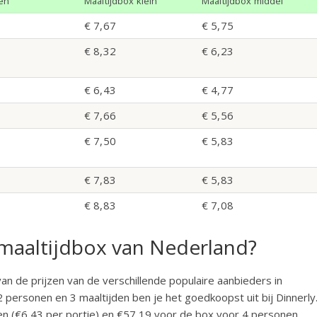
den
Maaltijdbox klein
Maaltijdbox middel
€ 7,67
€ 5,75
€ 8,32
€ 6,23
€ 6,43
€ 4,77
€ 7,66
€ 5,56
€ 7,50
€ 5,83
€ 7,83
€ 5,83
€ 8,83
€ 7,08
 maaltijdbox van Nederland?
an de prijzen van de verschillende populaire aanbieders in
 personen en 3 maaltijden ben je het goedkoopst uit bij Dinnerly
en (€6,43 per portie) en €57,19 voor de box voor 4 personen