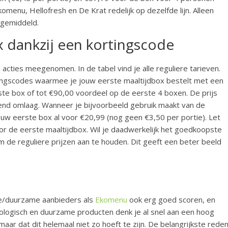
omenu, Hellofresh en De Krat redelijk op dezelfde lijn. Alleen
 gemiddeld.
 dankzij een kortingscode
 acties meegenomen. In de tabel vind je alle reguliere tarieven.
tingscodes waarmee je jouw eerste maaltijdbox bestelt met een
rste box of tot €90,00 voordeel op de eerste 4 boxen. De prijs
ttend omlaag. Wanneer je bijvoorbeeld gebruik maakt van de
ouw eerste box al voor €20,99 (nog geen €3,50 per portie). Let
oor de eerste maaltijdbox. Wil je daadwerkelijk het goedkoopste
 de reguliere prijzen aan te houden. Dit geeft een beter beeld
che/duurzame aanbieders als
Ekomenu
ook erg goed scoren, en
iologisch en duurzame producten denk je al snel aan een hoog
 maar dat dit helemaal niet zo hoeft te zijn. De belangrijkste rede