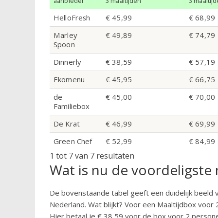
aanbieder
3 maaltijden
3 maaltij
HelloFresh
€ 45,99
€ 68,99
Marley
€ 49,89
€ 74,79
Spoon
Dinnerly
€ 38,59
€ 57,19
Ekomenu
€ 45,95
€ 66,75
de
€ 45,00
€ 70,00
Familiebox
De Krat
€ 46,99
€ 69,99
Green Chef
€ 52,99
€ 84,99
1 tot 7 van 7 resultaten
Wat is nu de voordeligste
De bovenstaande tabel geeft een duidelijk beeld v
Nederland. Wat blijkt? Voor een Maaltijdbox voor 2
Hier betaal je € 38,59 voor de box voor 2 person