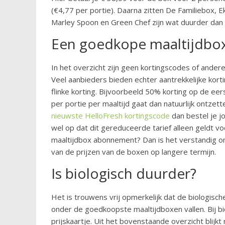
(€4,77 per portie). Daarna zitten De Familiebox, Ek
Marley Spoon en Green Chef zijn wat duurder dan
Een goedkope maaltijdbox
In het overzicht zijn geen kortingscodes of andere
Veel aanbieders bieden echter aantrekkelijke kor
flinke korting. Bijvoorbeeld 50% korting op de ee
per portie per maaltijd gaat dan natuurlijk ontze
nieuwste HelloFresh kortingscode
dan bestel je j
wel op dat dit gereduceerde tarief alleen geldt v
maaltijdbox abonnement? Dan is het verstandig om
van de prijzen van de boxen op langere termijn.
Is biologisch duurder?
Het is trouwens vrij opmerkelijk dat de biologis
onder de goedkoopste maaltijdboxen vallen. Bij b
prijskaartje. Uit het bovenstaande overzicht blijkt