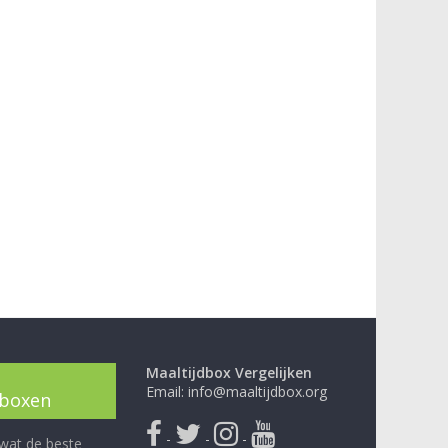
Maaltijdbox Vergelijken
Email: info@maaltijdbox.org
dboxen
-
-
-
 wat de beste