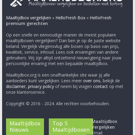
Maaltijdbox vergelijken
»
HelloFresh Box
»
HelloFresh
premium gerechten
Op een snelle en eenvoudige manier de meest populaire
maaltijdboxen vergelijken? Dan ben je op de juiste website
beland. Vergelijk vliegensvlug alle boxen op basis van prijs,
kwaliteit, service, inhoud. Lees ook ervaringen van andere
gebruikers. Wij zijn altijd ontzettend nieuwsgierig naar jouw
persoonlijke ervaring met een bepaalde maaltijdbox.
Maaltijdbox.org is een onafhankelijke site waar jij alle
aanbieders kunt vergelijken. Lees meer
over ons
, bekijk de
disclaimer
,
privacy policy
of neem bij vragen
contact
op met
onze klantenservice.
Copyright © 2016 - 2024. Alle rechten voorbehouden.
Maaltijdbox
Maaltijdbox
Top 5
Vergelijken
Nieuws
Maaltijdboxen
Email: