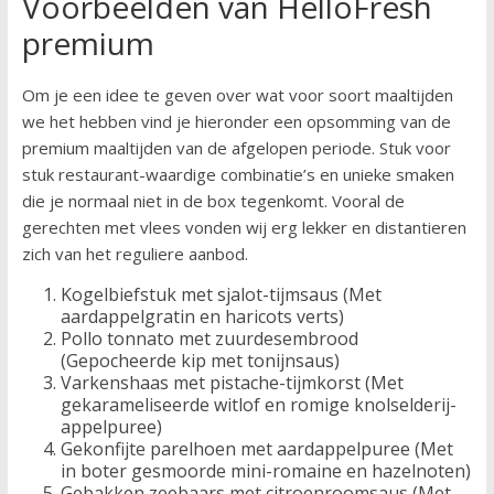
Voorbeelden van HelloFresh
premium
Om je een idee te geven over wat voor soort maaltijden
we het hebben vind je hieronder een opsomming van de
premium maaltijden van de afgelopen periode. Stuk voor
stuk restaurant-waardige combinatie’s en unieke smaken
die je normaal niet in de box tegenkomt. Vooral de
gerechten met vlees vonden wij erg lekker en distantieren
zich van het reguliere aanbod.
Kogelbiefstuk met sjalot-tijmsaus (Met
aardappelgratin en haricots verts)
Pollo tonnato met zuurdesembrood
(Gepocheerde kip met tonijnsaus)
Varkenshaas met pistache-tijmkorst (Met
gekarameliseerde witlof en romige knolselderij-
appelpuree)
Gekonfijte parelhoen met aardappelpuree (Met
in boter gesmoorde mini-romaine en hazelnoten)
Gebakken zeebaars met citroenroomsaus (Met