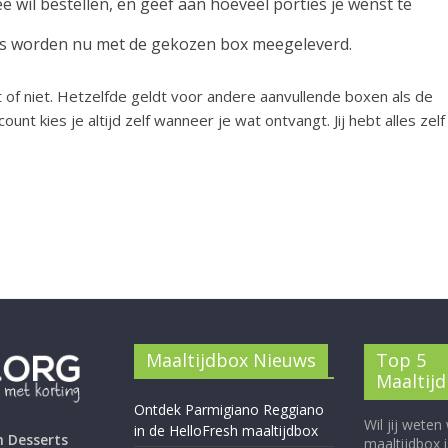
e wil bestellen, en geef aan hoeveel porties je wenst te
rts worden nu met de gekozen box meegeleverd.
gt of niet. Hetzelfde geldt voor andere aanvullende boxen als de
unt kies je altijd zelf wanneer je wat ontvangt. Jij hebt alles zelf
Maaltijdbox Nieuws
Top 5
Maaltij
Ontdek Parmigiano Reggiano
Wil jij weten
in de HelloFresh maaltijdbox
h Desserts
maaltijdbox 