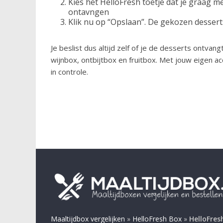
Kies het HelloFresh toetje dat je graag me
ontavngen
Klik nu op “Opslaan”. De gekozen desse
Je beslist dus altijd zelf of je de desserts ontvan
wijnbox, ontbijtbox en fruitbox. Met jouw eigen acco
in controle.
Maaltijdbox vergelijken
»
HelloFresh Box
»
HelloFres