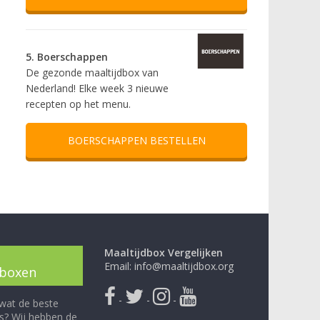
5. Boerschappen
De gezonde maaltijdbox van
Nederland! Elke week 3 nieuwe
recepten op het menu.
BOERSCHAPPEN BESTELLEN
Maaltijdbox Vergelijken
Email: info@maaltijdbox.org
dboxen
-
-
-
 wat de beste
is? Wij hebben de