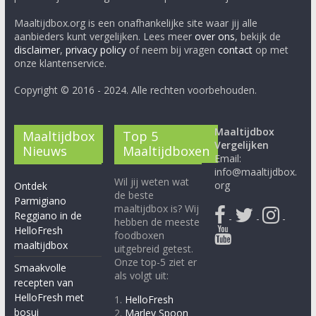
Maaltijdbox.org is een onafhankelijke site waar jij alle
aanbieders kunt vergelijken. Lees meer
over ons
, bekijk de
disclaimer
,
privacy policy
of neem bij vragen
contact
op met
onze klantenservice.
Copyright © 2016 - 2024. Alle rechten voorbehouden.
Maaltijdbox
Maaltijdbox
Top 5
Vergelijken
Nieuws
Maaltijdboxen
Email:
info@maaltijdbox.
Wil jij weten wat
org
Ontdek
de beste
Parmigiano
maaltijdbox is? Wij
Reggiano in de
-
-
-
hebben de meeste
HelloFresh
foodboxen
maaltijdbox
uitgebreid getest.
Onze top-5 ziet er
Smaakvolle
als volgt uit:
recepten van
HelloFresh met
1.
HelloFresh
bosui
2.
Marley Spoon