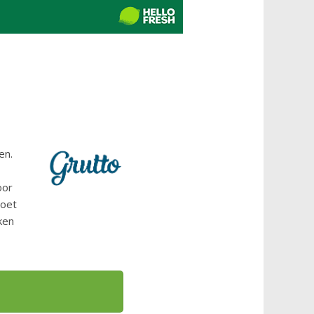
en.
oor
moet
rken