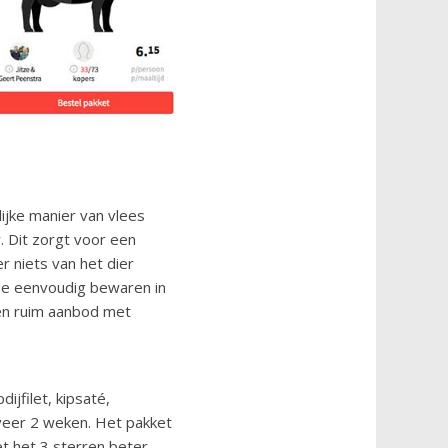
ijke manier van vlees
r. Dit zorgt voor een
 niets van het dier
 je eenvoudig bewaren in
en ruim aanbod met
ijfilet, kipsaté,
eveer 2 weken. Het pakket
et het 3 sterren beter