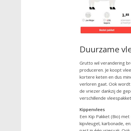
Duurzame vle
Grutto wil verandering br
produceren. Je koopt vlees
kortere keten en dus min
verloren gaat. Ook wordt
de vriezer dankzij de ge
verschillende vleespakket
Kippenvlees
Een Kip Pakket (Bio) met d
kipvleugel, karbonade, e
past in één vriesvak. Ook