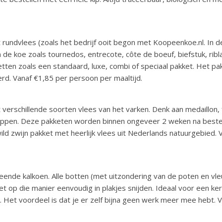
 rundvlees (zoals het bedrijf ooit begon met Koopeenkoe.nl. In d
 de koe zoals tournedos, entrecote, côte de boeuf, biefstuk, ribla
ketten zoals een standaard, luxe, combi of speciaal pakket. Het pa
d. Vanaf €1,85 per persoon per maaltijd.
erschillende soorten vlees van het varken. Denk aan medaillon, f
appen. Deze pakketen worden binnen ongeveer 2 weken na bestel
wild zwijn pakket met heerlijk vlees uit Nederlands natuurgebied.
nde kalkoen. Alle botten (met uitzondering van de poten en vleug
et op die manier eenvoudig in plakjes snijden. Ideaal voor een ker
jk. Het voordeel is dat je er zelf bijna geen werk meer mee hebt. 