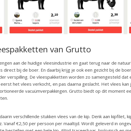
espakketten van Grutto
engen aan de huidige vleesindustrie en gaat terug naar de natuurl
 direct bij de boer. En daarbij krijg je ook een gezicht bij de boe
der verspilling. De vleespakketten worden zo samengesteld dat er
 eerst het vlees verkocht, en pas daarna geslacht. Het vlees kan
portioneerde vacuümverpakkingen. Grutto biedt op dit moment e
ten.
aarin verschillende stukken vlees van de kip. Denk aan kipfilet, kipd
nz. Vanaf €2,50 per persoon per maaltijd. Wordt geleverd in ong
 te bestellen met een hele kip. Altijd traceerbaar, biologisch en m