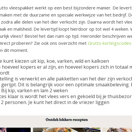
tto vleespakket werkt op een best bijzondere manier. De levertijd
 maken met de duurzame en speciale werkwijze van het bedrijf. D
zodra alle delen van het dier verkocht zijn. Daarna wordt het vl
ak en malsheid. De levertijd loopt hierdoor op tot wel 4 weken. 
urlijk vlees? Bestel het dan ruim op tijd. Hieronder beschrijven we
 Direct proberen? Zie ook ons overzicht met
Grutto kortingscodes
an dit moment.
e kunt kiezen uit kip, koe, varken, wild en kalkoen
je hoeveel kopers er al zijn, en hoeveel kopers zich in tota
wordt
ling is verwerkt en alle pakketten van het dier zijn verkocht
gerijpt. Dit is belangrijk voor een optimale smaakbeleving. B
Bij kip, varken en lam 2 weken
ces klaar is wordt het vlees vers en gekoeld bij je thuisbezorg
 personen. Je kunt het direct in de vriezer liggen