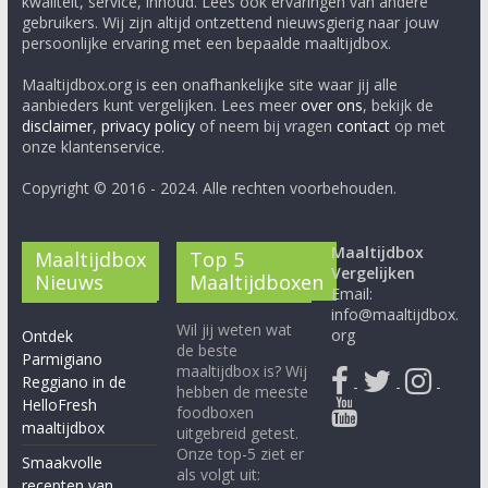
kwaliteit, service, inhoud. Lees ook ervaringen van andere
gebruikers. Wij zijn altijd ontzettend nieuwsgierig naar jouw
persoonlijke ervaring met een bepaalde maaltijdbox.
Maaltijdbox.org is een onafhankelijke site waar jij alle
aanbieders kunt vergelijken. Lees meer
over ons
, bekijk de
disclaimer
,
privacy policy
of neem bij vragen
contact
op met
onze klantenservice.
Copyright © 2016 - 2024. Alle rechten voorbehouden.
Maaltijdbox
Maaltijdbox
Top 5
Vergelijken
Nieuws
Maaltijdboxen
Email:
info@maaltijdbox.
Wil jij weten wat
org
Ontdek
de beste
Parmigiano
maaltijdbox is? Wij
Reggiano in de
-
-
-
hebben de meeste
HelloFresh
foodboxen
maaltijdbox
uitgebreid getest.
Onze top-5 ziet er
Smaakvolle
als volgt uit:
recepten van