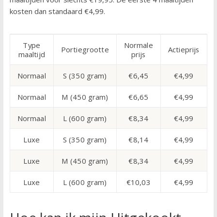
kosten dan standaard €4,99.
Type
Normale
Portiegrootte
Actieprijs
maaltijd
prijs
Normaal
S (350 gram)
€6,45
€4,99
Normaal
M (450 gram)
€6,65
€4,99
Normaal
L (600 gram)
€8,34
€4,99
Luxe
S (350 gram)
€8,14
€4,99
Luxe
M (450 gram)
€8,34
€4,99
Luxe
L (600 gram)
€10,03
€4,99