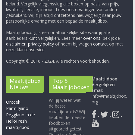
beland. Vergelijk vliegensvlug alle boxen op basis van prijs,
kwaliteit, service, inhoud. Lees ook ervaringen van andere
gebruikers. Wij zijn altijd ontzettend nieuwsgierig naar jouw
persoonlijke ervaring met een bepaalde maaltijdbox.
Maaltijdbox.org is een onafhankelijke site waar jij alle
aanbieders kunt vergelijken. Lees meer
over ons
, bekijk de
disclaimer
,
privacy policy
of neem bij vragen
contact
op met
onze klantenservice.
Copyright © 2016 - 2024. Alle rechten voorbehouden.
Maaltijdbox
Maaltijdbox
Top 5
Vergelijken
Nieuws
Maaltijdboxen
Email:
info@maaltijdbox.
Wil jij weten wat
org
Ontdek
de beste
Parmigiano
maaltijdbox is? Wij
Reggiano in de
-
-
-
hebben de meeste
HelloFresh
foodboxen
maaltijdbox
uitgebreid getest.
Onze top-5 ziet er