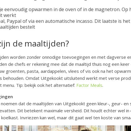
je eenvoudig opwarmen in de oven of in de magnetron. Op he
t werkt
al, Paypal of via een automatische incasso. Dit laatste is het
altijden bestelt
ijn de maaltijden?
ijden worden zonder onnodige toevoegingen en met dagverse en 
uden de chefs er rekening mee dat de maaltijd thuis nog een ke
w groenten, pasta, aardappelen, vlees of vis ook na het opwar
es behouden. Omdat Uitgekookt uitsluitend werkt met verse prod
menu. Tip: bekijk ook het alternatief:
Factor Meals
.
gingen
 noemen dat de maaltijden van Uitgekookt geen kleur-, geur- en
vatten. Dit betekent maximale versheid. Dit houdt echter wel in
 koelkast. Invriezen kan wel, maar dit gaat wel ten koste van sma