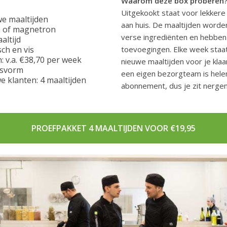
Waarom deze box proberen
Uitgekookt staat voor lekkere
we maaltijden
aan huis. De maaltijden word
 of magnetron
verse ingrediënten en hebbe
altijd
sch en vis
toevoegingen. Elke week staa
n: v.a. €38,70 per week
nieuwe maaltijden voor je klaa
svorm
een eigen bezorgteam is helem
 klanten: 4 maaltijden
abonnement, dus je zit nergen
PROEFPAKKET 4 MAALTIJDEN VOOR €19,95