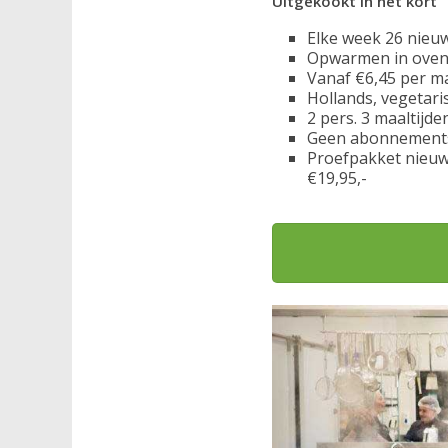
Uitgekookt in het kort
Elke week 26 nieu
Opwarmen in oven
Vanaf €6,45 per ma
Hollands, vegetari
2 pers. 3 maaltijde
Geen abonnement
Proefpakket nieuwe
€19,95,-