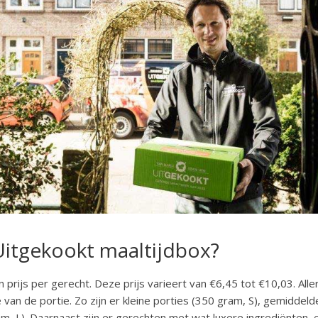
Uitgekookt maaltijdbox?
prijs per gerecht. Deze prijs varieert van €6,45 tot €10,03. Aller
e van de portie. Zo zijn er kleine porties (350 gram, S), gemiddel
am, L). Daarnaast zijn er gerechten met wat luxere ingrediënten,