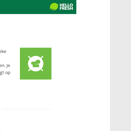
ieke
n. Je
gt op