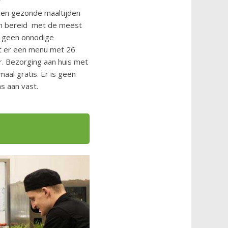
?
 en gezonde maaltijden
en bereid met de meest
n geen onnodige
t er een menu met 26
r. Bezorging aan huis met
aal gratis. Er is geen
s aan vast.