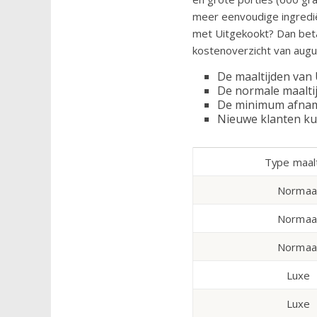
meer eenvoudige ingredië
met Uitgekookt? Dan beta
kostenoverzicht van augu
De maaltijden van 
De normale maaltij
De minimum afname 
Nieuwe klanten k
Type maalt
Normaa
Normaa
Normaa
Luxe
Luxe