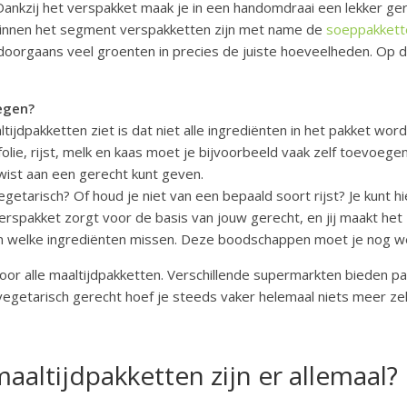
Dankzij het verspakket maak je in een handomdraai een lekker gere
innen het segment verspakketten zijn met name de
soeppakkett
oorgaans veel groenten in precies de juiste hoeveelheden. Op di
egen?
tijdpakketten ziet is dat niet alle ingrediënten in het pakket wo
jfolie, rijst, melk en kaas moet je bijvoorbeeld vaak zelf toevoege
twist aan een gerecht kunt geven.
egetarisch? Of houd je niet van een bepaald soort rijst? Je kunt hi
verspakket zorgt voor de basis van jouw gerecht, en jij maakt het 
en welke ingrediënten missen. Deze boodschappen moet je nog we
voor alle maaltijdpakketten. Verschillende supermarkten bieden p
een vegetarisch gerecht hoef je steeds vaker helemaal niets meer ze
aaltijdpakketten zijn er allemaal?