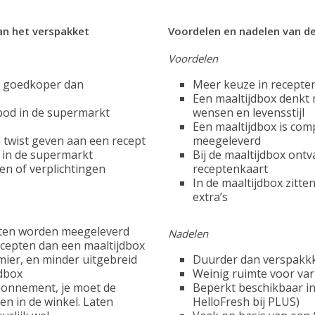
an het verspakket
Voordelen en nadelen van d
Voordelen
n goedkoper dan
Meer keuze in recepte
Een maaltijdbox denkt
bod in de supermarkt
wensen en levensstijl
Een maaltijdbox is comp
 twist geven aan een recept
meegeleverd
 in de supermarkt
Bij de maaltijdbox ontv
n of verplichtingen
receptenkaart
In de maaltijdbox zitte
extra’s
ënten worden meegeleverd
Nadelen
ecepten dan een maaltijdbox
ier, en minder uitgebreid
Duurder dan verspakk
jdbox
Weinig ruimte voor vari
bonnement, je moet de
Beperkt beschikbaar in
en in de winkel. Laten
HelloFresh bij PLUS)