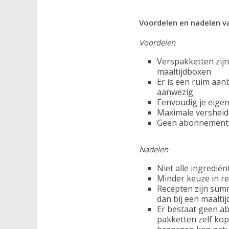
Voordelen en nadelen v
Voordelen
Verspakketten zij
maaltijdboxen
Er is een ruim aan
aanwezig
Eenvoudig je eigen
Maximale versheid
Geen abonnemente
Nadelen
Niet alle ingredi
Minder keuze in r
Recepten zijn summ
dan bij een maalti
Er bestaat geen a
pakketten zelf kop