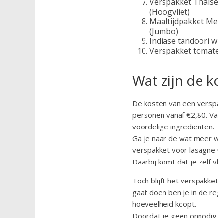
Verspakket Thaise
(Hoogvliet)
Maaltijdpakket Me
(Jumbo)
Indiase tandoori w
Verspakket tomate
Wat zijn de k
De kosten van een verspak
personen vanaf €2,80. Vaa
voordelige ingrediënten.
Ga je naar de wat meer w
verspakket voor lasagne 
Daarbij komt dat je zelf v
Toch blijft het verspakke
gaat doen ben je in de re
hoeveelheid koopt.
Doordat je geen onnodig g