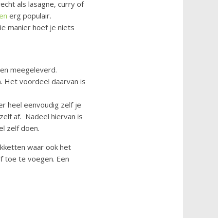
cht als lasagne, curry of
en
erg populair.
e manier hoef je niets
rden meegeleverd.
n. Het voordeel daarvan is
er heel eenvoudig zelf je
zelf af. Nadeel hiervan is
l zelf doen.
akketten waar ook het
lf toe te voegen. Een