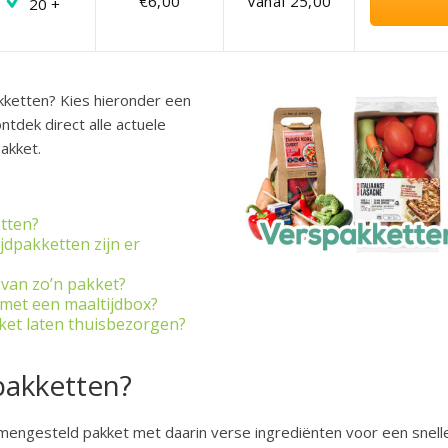
€6,00
Vanaf 25,00
20 +
ketten? Kies hieronder een
tdek direct alle actuele
akket.
tten?
jdpakketten zijn er
 van zo’n pakket?
l met een maaltijdbox?
ket laten thuisbezorgen?
pakketten?
mengesteld pakket met daarin verse ingrediënten voor een snell