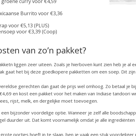
 groene curry voor €4,59
xicaanse Burrito voor €3,36
rap voor €5,13 (PLUS)
nsoep voor €3,39 (Coop)
osten van zo’n pakket?
ketn liggen zeer uiteen. Zoals je hierboven kunt zien heb je al e
k gaat het bij deze goedkopere pakketten om een soep. Dit zijn n
ereldse gerechten dan gaat de prijs wel omhoog. Zo betaal je bij
€4,69 en kost een pakket voor het maken van Indiase tandoori wr
lees, rijst, melk, en dergelijke moet toevoegen.
t een bijzonder voordelige optie. Wanneer je zelf alle boodschapp
gel duurder uit. Dat komt voornamelijk omdat je alle ingrediënten 
rote porties hoeft in te slaan, ben je vaak een stuk voordeliger u