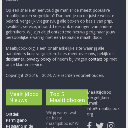
Op een snelle en eenvoudige manier de meest populaire
maaltijdboxen vergelijken? Dan ben je op de juiste website
beland. Vergelijk vliegensvlug alle boxen op basis van prijs,
kwaliteit, service, inhoud. Lees ook ervaringen van andere
gebruikers. Wij zijn altijd ontzettend nieuwsgierig naar jouw
persoonlijke ervaring met een bepaalde maaltijdbox.
Maaltijdbox.org is een onafhankelijke site waar jij alle
aanbieders kunt vergelijken. Lees meer
over ons
, bekijk de
disclaimer
,
privacy policy
of neem bij vragen
contact
op met
onze klantenservice.
Copyright © 2016 - 2024. Alle rechten voorbehouden.
Maaltijdbox
Maaltijdbox
Top 5
Vergelijken
Nieuws
Maaltijdboxen
Email:
info@maaltijdbox.
Wil jij weten wat
org
Ontdek
de beste
Parmigiano
maaltijdbox is? Wij
Reggiano in de
-
-
-