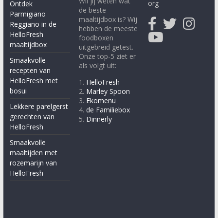
Wil jij weten wat
org
Ontdek
de beste
Parmigiano
maaltijdbox is? Wij
Reggiano in de
-
-
-
hebben de meeste
HelloFresh
foodboxen
maaltijdbox
uitgebreid getest.
Onze top-5 ziet er
Smaakvolle
als volgt uit:
recepten van
HelloFresh met
1.
HelloFresh
bosui
2.
Marley Spoon
3.
Ekomenu
Lekkere parelgerst
4.
de Familiebox
gerechten van
5.
Dinnerly
HelloFresh
Smaakvolle
maaltijden met
rozemarijn van
HelloFresh