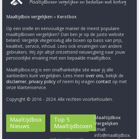
Maaltijdbox vergelijken
»
Kerstbox
Op een snelle en eenvoudige manier de meest populaire
maaltijdboxen vergelijken? Dan ben je op de juiste website
beland. Vergelijk vliegensvlug alle boxen op basis van prijs,
kwaliteit, service, inhoud. Lees ook ervaringen van andere
gebruikers. Wij zijn altijd ontzettend nieuwsgierig naar jouw
persoonlijke ervaring met een bepaalde maaltijdbox.
Maaltijdbox.org is een onafhankelijke site waar jij alle
aanbieders kunt vergelijken. Lees meer
over ons
, bekijk de
disclaimer
,
privacy policy
of neem bij vragen
contact
op met
onze klantenservice.
Copyright © 2016 - 2024. Alle rechten voorbehouden.
Maaltijdbox
Maaltijdbox
Top 5
Vergelijken
Nieuws
Maaltijdboxen
Email:
info@maaltijdbox.