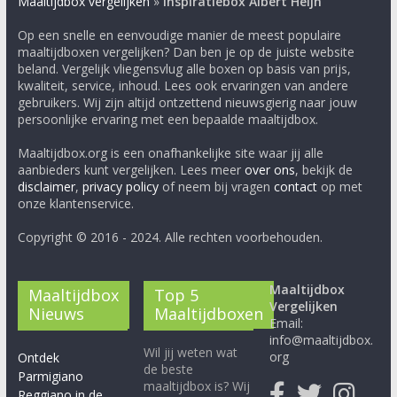
Maaltijdbox vergelijken
»
Inspiratiebox Albert Heijn
Op een snelle en eenvoudige manier de meest populaire
maaltijdboxen vergelijken? Dan ben je op de juiste website
beland. Vergelijk vliegensvlug alle boxen op basis van prijs,
kwaliteit, service, inhoud. Lees ook ervaringen van andere
gebruikers. Wij zijn altijd ontzettend nieuwsgierig naar jouw
persoonlijke ervaring met een bepaalde maaltijdbox.
Maaltijdbox.org is een onafhankelijke site waar jij alle
aanbieders kunt vergelijken. Lees meer
over ons
, bekijk de
disclaimer
,
privacy policy
of neem bij vragen
contact
op met
onze klantenservice.
Copyright © 2016 - 2024. Alle rechten voorbehouden.
Maaltijdbox
Maaltijdbox
Top 5
Vergelijken
Nieuws
Maaltijdboxen
Email:
info@maaltijdbox.
Wil jij weten wat
org
Ontdek
de beste
Parmigiano
maaltijdbox is? Wij
Reggiano in de