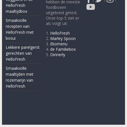
-
-
-
hebben de meeste
HelloFresh
foodboxen
maaltijdbox
uitgebreid getest.
Onze top-5 ziet er
Smaakvolle
als volgt uit:
recepten van
HelloFresh met
1.
HelloFresh
bosui
2.
Marley Spoon
3.
Ekomenu
Lekkere parelgerst
4.
de Familiebox
gerechten van
5.
Dinnerly
HelloFresh
Smaakvolle
maaltijden met
rozemarijn van
HelloFresh