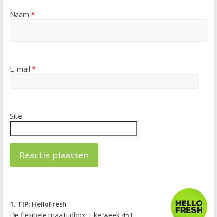
Naam
*
E-mail
*
Site
1. TIP: HelloFresh
De flexibele maaltijdbox. Elke week 45+