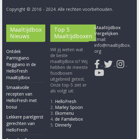
Copyright © 2016 - 2024. Alle rechten voorbehouden.
Maaltijdbox
Maaltijdbox
Top 5
Vergelijken
Nieuws
Maaltijdboxen
Email:
info@maaltijdbox.
Wil jij weten wat
org
Ontdek
de beste
Parmigiano
maaltijdbox is? Wij
Reggiano in de
-
-
-
hebben de meeste
HelloFresh
foodboxen
maaltijdbox
uitgebreid getest.
Onze top-5 ziet er
Smaakvolle
als volgt uit:
recepten van
HelloFresh met
1.
HelloFresh
bosui
2.
Marley Spoon
3.
Ekomenu
Lekkere parelgerst
4.
de Familiebox
gerechten van
5.
Dinnerly
HelloFresh