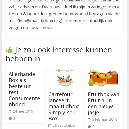
zal je adviseren. Daarnaast deel ik mijn ervaringen d.m.v.
testen & beoordelingen en beantwoord ik vragen via de
mail (info@maaltijdbox.org). Je kunt me natuurlijk ook
volgen op social media!
Je zou ook interesse kunnen
hebben in
Allerhande
Box als
beste uit
test
Carrefour
Fruitbox van
Consumente
lanceert
Fruit.nl in
nbond
maaltijdbox:
een nieuw
Simply You
jasje
24 mei 2016
Box
2
9 februari 2016
26 september
0