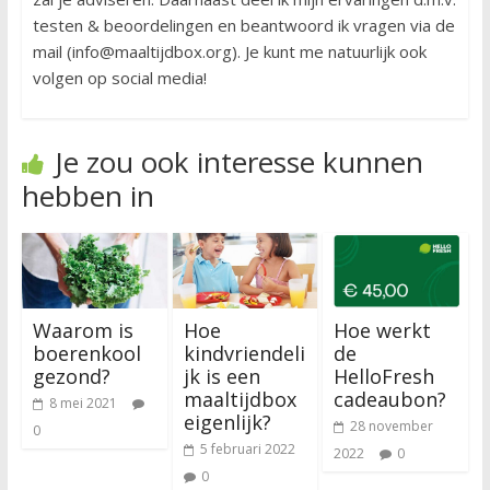
testen & beoordelingen en beantwoord ik vragen via de
mail (info@maaltijdbox.org). Je kunt me natuurlijk ook
volgen op social media!
Je zou ook interesse kunnen
hebben in
Waarom is
Hoe
Hoe werkt
boerenkool
kindvriendeli
de
gezond?
jk is een
HelloFresh
maaltijdbox
cadeaubon?
8 mei 2021
eigenlijk?
28 november
0
5 februari 2022
2022
0
0