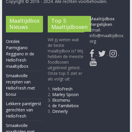
Copyright © 2016 - 2024. Alle rechten voorbehouden.
Maaltijdbox
Maaltijdbox
Top 5
Vergelijken
Nieuws
Maaltijdboxen
Email:
info@maaltijdbox.
Wil jij weten wat
org
Ontdek
de beste
Parmigiano
maaltijdbox is? Wij
Reggiano in de
-
-
-
hebben de meeste
HelloFresh
foodboxen
maaltijdbox
uitgebreid getest.
Onze top-5 ziet er
Smaakvolle
als volgt uit:
recepten van
HelloFresh met
1.
HelloFresh
bosui
2.
Marley Spoon
3.
Ekomenu
Lekkere parelgerst
4.
de Familiebox
gerechten van
5.
Dinnerly
HelloFresh
Smaakvolle
maaltijden met