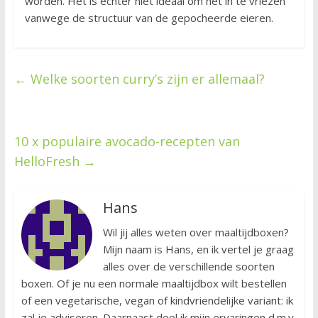
worden. Het is echter niet ideaal om het in te vriezen
vanwege de structuur van de gepocheerde eieren.
←
Welke soorten curry’s zijn er allemaal?
10 x populaire avocado-recepten van
HelloFresh
→
Hans
Wil jij alles weten over maaltijdboxen?
Mijn naam is Hans, en ik vertel je graag
alles over de verschillende soorten
boxen. Of je nu een normale maaltijdbox wilt bestellen
of een vegetarische, vegan of kindvriendelijke variant: ik
zal je adviseren. Daarnaast deel ik mijn ervaringen d.m.v.