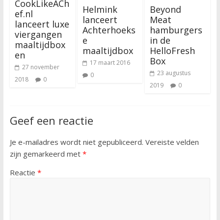
CookLikeACh
Helmink
Beyond
ef.nl
lanceert
Meat
lanceert luxe
Achterhoeks
hamburgers
viergangen
e
in de
maaltijdbox
maaltijdbox
HelloFresh
en
Box
17 maart 2016
27 november
23 augustus
0
2018
0
2019
0
Geef een reactie
Je e-mailadres wordt niet gepubliceerd.
Vereiste velden
zijn gemarkeerd met
*
Reactie
*