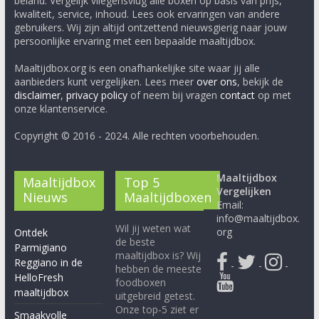
beland. Vergelijk vliegensvlug alle boxen op basis van prijs,
kwaliteit, service, inhoud. Lees ook ervaringen van andere
gebruikers. Wij zijn altijd ontzettend nieuwsgierig naar jouw
persoonlijke ervaring met een bepaalde maaltijdbox.
Maaltijdbox.org is een onafhankelijke site waar jij alle
aanbieders kunt vergelijken. Lees meer
over ons
, bekijk de
disclaimer
,
privacy policy
of neem bij vragen
contact
op met
onze klantenservice.
Copyright © 2016 - 2024. Alle rechten voorbehouden.
Maaltijdbox
Maaltijdbox
Top 5
Vergelijken
Nieuws
Maaltijdboxen
Email:
info@maaltijdbox.
Wil jij weten wat
org
Ontdek
de beste
Parmigiano
maaltijdbox is? Wij
Reggiano in de
-
-
-
hebben de meeste
HelloFresh
foodboxen
maaltijdbox
uitgebreid getest.
Onze top-5 ziet er
Smaakvolle