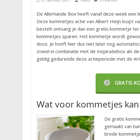
21 februari 2017
Hans
0 reacties
De Allerhande Box heeft vanaf deze week een le
Deze kommetjes actie van Albert Heijn loopt van
bestelt ontvang je dan een gratis kommetje ter
kommetjes sparen. Het kommetje wordt gewoon m
doos. Je hoeft hier dus niet later nog automat
zowel in combinatie met de Inspiratiebox als d
geldig gedurende deze actieperiode met de A
GRATIS KO
Wat voor kommetjes kan i
De gratis komme
gemaakt van bam
brede kommetjes