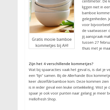
centimeter. De 
liggen niet in e
bamboe kommetje
gelegenheden. J
voor bijvoorbee
de vaatwasser d
jij aanspraak m
Gratis mooie bamboe
tussen 27 februa
kommetjes bij AH!
thuis met je maa
Zijn het 4 verschillende kommetjes?
Wat bij spaaracties vaak het geval is, is dat je v
een “lijn” samen. Bij de Allerhande Box kommetje
keer
dezelfde
bamboe kom. Deze kommen zien er 
is in ieder geval een leuke ontwikkeling. Wist 
spaar je ook voor punten naar gelang je meer b
Hellofresh Shop.