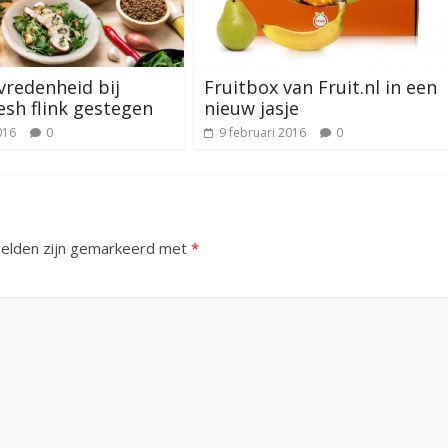
vredenheid bij
Fruitbox van Fruit.nl in een
esh flink gestegen
nieuw jasje
016
0
9 februari 2016
0
velden zijn gemarkeerd met
*