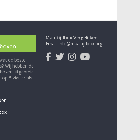
Maaltijdbox Vergelijken
Email: info@maaltijdbox.org
dboxen
-
-
-
 wat de beste
is? Wij hebben de
boxen uitgebreid
top-5 ziet er als
oon
ebox