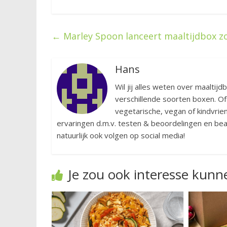
←
Marley Spoon lanceert maaltijdbox z
Hans
Wil jij alles weten over maaltijd
verschillende soorten boxen. Of
vegetarische, vegan of kindvriend
ervaringen d.m.v. testen & beoordelingen en bean
natuurlijk ook volgen op social media!
Je zou ook interesse kun