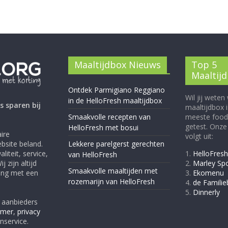
Maaltijdbox Nieuws
Top 5
Maaltij
Ontdek Parmigiano Reggiano
Wil jij weten
in de HelloFresh maaltijdbox
 sparen bij
maaltijdbox 
Smaakvolle recepten van
meeste food
getest. Onze 
HelloFresh met bosui
ire
volgt uit:
bsite beland.
Lekkere parelgerst gerechten
liteit, service,
1.
HelloFresh
van HelloFresh
 zijn altijd
2.
Marley Sp
Smaakvolle maaltijden met
ring met een
3.
Ekomenu
rozemarijn van HelloFresh
4.
de Famili
5.
Dinnerly
e aanbieders
imer
,
privacy
nservice.