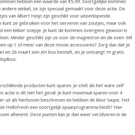
kommen hebben een waarde van €5,99. Soortgelijke kommen
en andere winkel, ze zijn speciaal gemaakt voor deze actie. De
s van Albert Heijn zijn geschikt voor uiteenlopende
e kunt ze gebruiken voor het serveren van zoutjes, maar ook
ld een lekker soepje. Je kunt de kommen overigens gewoon in
oen. Minder geschikt zijn ze voor de magnetron en de oven. Wil
aken op 1 of meer van deze mooie accessoires? Zorg dan dat je
ri en 26 maart een AH box bestelt, en je ontvangt ‘m gratis
ltijdbox.
erschillende producten kunt sparen. Je stelt als het ware zelf
s actie is dit niet het geval. Je kunt maximaal sparen voor 4
uit als hierboven beschreven en hebben de kleur taupe. Het
je dat HelloFresh een soortgelijk spaarprogramma biedt? Hier
oxen afneemt. Deze punten kan je dan weer verzilveren in de