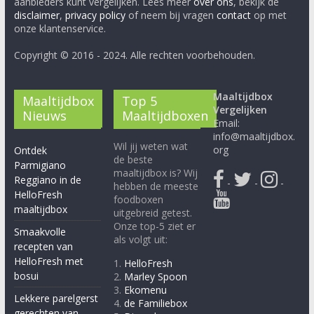
aanbieders kunt vergelijken. Lees meer
over ons
, bekijk de
disclaimer
,
privacy policy
of neem bij vragen
contact
op met
onze klantenservice.
Copyright © 2016 - 2024. Alle rechten voorbehouden.
Maaltijdbox
Maaltijdbox
Top 5
Vergelijken
Nieuws
Maaltijdboxen
Email:
info@maaltijdbox.
Wil jij weten wat
org
Ontdek
de beste
Parmigiano
maaltijdbox is? Wij
Reggiano in de
-
-
-
hebben de meeste
HelloFresh
foodboxen
maaltijdbox
uitgebreid getest.
Onze top-5 ziet er
Smaakvolle
als volgt uit:
recepten van
HelloFresh met
1.
HelloFresh
bosui
2.
Marley Spoon
3.
Ekomenu
Lekkere parelgerst
4.
de Familiebox
gerechten van