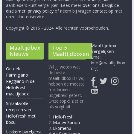
aanbieders kunt vergelijken. Lees meer
over ons
, bekijk de
disclaimer
,
privacy policy
of neem bij vragen
contact
op met
onze klantenservice.
Copyright © 2016 - 2024. Alle rechten voorbehouden.
Maaltijdbox
Maaltijdbox
Top 5
Vergelijken
Nieuws
Maaltijdboxen
Email:
info@maaltijdbox.
Wil jij weten wat
org
Ontdek
de beste
Parmigiano
maaltijdbox is? Wij
Reggiano in de
-
-
-
hebben de meeste
HelloFresh
foodboxen
maaltijdbox
uitgebreid getest.
Onze top-5 ziet er
Smaakvolle
als volgt uit:
recepten van
HelloFresh met
1.
HelloFresh
bosui
2.
Marley Spoon
3.
Ekomenu
Lekkere parelgerst
4.
de Familiebox