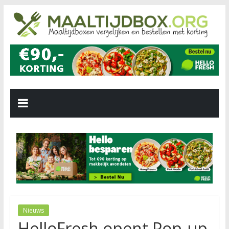
Nieuws
HelloFresh opent Pop-up