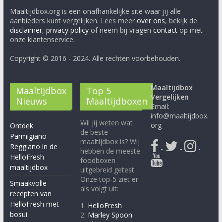
Maaltijdbox.org is een onafhankelijke site waar jij alle
aanbieders kunt vergelijken. Lees meer
over ons
, bekijk de
disclaimer
,
privacy policy
of neem bij vragen
contact
op met
onze klantenservice.
Copyright © 2016 - 2024. Alle rechten voorbehouden.
Maaltijdbox
Maaltijdbox
Top 5
Vergelijken
Nieuws
Maaltijdboxen
Email:
info@maaltijdbox.
Wil jij weten wat
org
Ontdek
de beste
Parmigiano
maaltijdbox is? Wij
Reggiano in de
-
-
-
hebben de meeste
HelloFresh
foodboxen
maaltijdbox
uitgebreid getest.
Onze top-5 ziet er
Smaakvolle
als volgt uit:
recepten van
HelloFresh met
1.
HelloFresh
bosui
2.
Marley Spoon