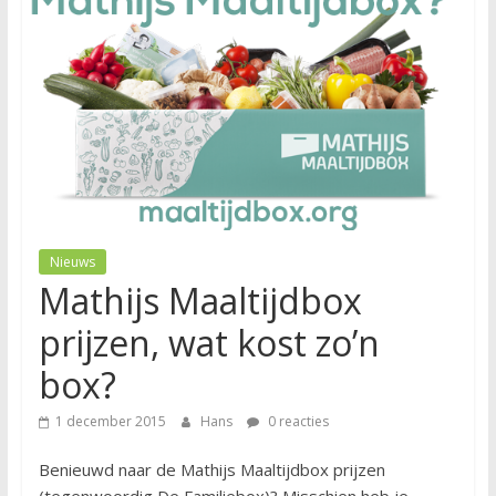
Nieuws
Mathijs Maaltijdbox
prijzen, wat kost zo’n
box?
1 december 2015
Hans
0 reacties
Benieuwd naar de Mathijs Maaltijdbox prijzen
(tegenwoordig De Familiebox)? Misschien heb je