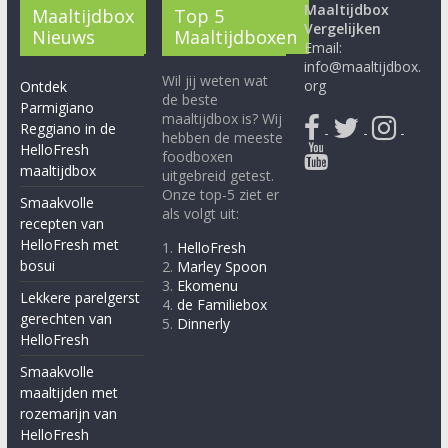
Maaltijdbox
Maaltijdbox
Top 5
Vergelijken
Nieuws
Maaltijdboxen
Email:
info@maaltijdbox.
Wil jij weten wat
org
Ontdek
de beste
Parmigiano
maaltijdbox is? Wij
Reggiano in de
-
-
-
hebben de meeste
HelloFresh
foodboxen
maaltijdbox
uitgebreid getest.
Onze top-5 ziet er
Smaakvolle
als volgt uit:
recepten van
HelloFresh met
1.
HelloFresh
bosui
2.
Marley Spoon
3.
Ekomenu
Lekkere parelgerst
4.
de Familiebox
gerechten van
5.
Dinnerly
HelloFresh
Smaakvolle
maaltijden met
rozemarijn van
HelloFresh