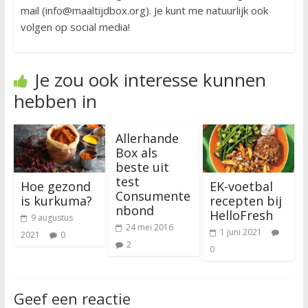
mail (info@maaltijdbox.org). Je kunt me natuurlijk ook
volgen op social media!
Je zou ook interesse kunnen
hebben in
Allerhande
Box als
beste uit
test
Hoe gezond
EK-voetbal
Consumente
is kurkuma?
recepten bij
nbond
HelloFresh
9 augustus
24 mei 2016
1 juni 2021
2021
0
2
0
Geef een reactie