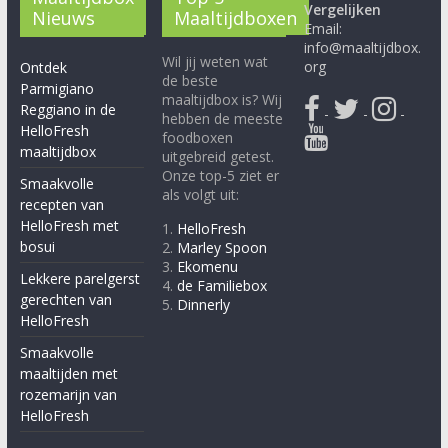
Vergelijken
Nieuws
Maaltijdboxen
Email:
info@maaltijdbox.
Wil jij weten wat
org
Ontdek
de beste
Parmigiano
maaltijdbox is? Wij
Reggiano in de
-
-
-
hebben de meeste
HelloFresh
foodboxen
maaltijdbox
uitgebreid getest.
Onze top-5 ziet er
Smaakvolle
als volgt uit:
recepten van
HelloFresh met
1.
HelloFresh
bosui
2.
Marley Spoon
3.
Ekomenu
Lekkere parelgerst
4.
de Familiebox
gerechten van
5.
Dinnerly
HelloFresh
Smaakvolle
maaltijden met
rozemarijn van
HelloFresh