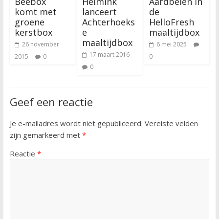
Beebox
Helmink
Aardbeien in
komt met
lanceert
de
groene
Achterhoeks
HelloFresh
kerstbox
e
maaltijdbox
maaltijdbox
26 november
6 mei 2025
17 maart 2016
2015
0
0
0
Geef een reactie
Je e-mailadres wordt niet gepubliceerd.
Vereiste velden
zijn gemarkeerd met
*
Reactie
*