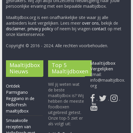
gebruikers. Wij zijn altijd ontzettend nieuwsgierig naar jouw
persoonlijke ervaring met een bepaalde maaltijdbox.
Maaltijdbox.org is een onafhankelijke site waar jij alle
aanbieders kunt vergelijken. Lees meer
over ons
, bekijk de
disclaimer
,
privacy policy
of neem bij vragen
contact
op met
onze klantenservice.
Copyright © 2016 - 2024. Alle rechten voorbehouden.
Maaltijdbox
Maaltijdbox
Top 5
Vergelijken
Nieuws
Maaltijdboxen
Email:
info@maaltijdbox.
Wil jij weten wat
org
Ontdek
de beste
Parmigiano
maaltijdbox is? Wij
Reggiano in de
-
-
-
hebben de meeste
HelloFresh
foodboxen
maaltijdbox
uitgebreid getest.
Onze top-5 ziet er
Smaakvolle
als volgt uit:
recepten van
HelloFresh met