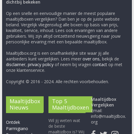
dichtbij bekeken
Op een snelle en eenvoudige manier de meest populaire
maaltijdboxen vergelijken? Dan ben je op de juiste website
beland. Vergelijk vliegensvlug alle boxen op basis van prijs,
kwaliteit, service, inhoud. Lees ook ervaringen van andere
gebruikers. Wij zijn altijd ontzettend nieuwsgierig naar jouw
persoonlijke ervaring met een bepaalde maaltijdbox.
Maaltijdbox.org is een onafhankelijke site waar jij alle
aanbieders kunt vergelijken. Lees meer
over ons
, bekijk de
disclaimer
,
privacy policy
of neem bij vragen
contact
op met
onze klantenservice.
Copyright © 2016 - 2024. Alle rechten voorbehouden.
Maaltijdbox
Maaltijdbox
Top 5
Vergelijken
Nieuws
Maaltijdboxen
Email:
info@maaltijdbox.
Wil jij weten wat
org
Ontdek
de beste
Parmigiano
maaltijdbox is? Wij