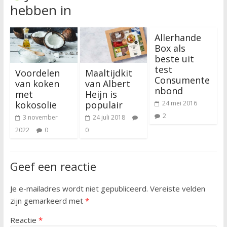
hebben in
Allerhande
Box als
beste uit
test
Voordelen
Maaltijdkit
Consumente
van koken
van Albert
nbond
met
Heijn is
kokosolie
populair
24 mei 2016
2
3 november
24 juli 2018
2022
0
0
Geef een reactie
Je e-mailadres wordt niet gepubliceerd.
Vereiste velden
zijn gemarkeerd met
*
Reactie
*