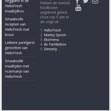
Reggiano in de
-
-
-
hebben de meeste
HelloFresh
foodboxen
maaltijdbox
uitgebreid getest.
Onze top-5 ziet er
Smaakvolle
als volgt uit:
recepten van
HelloFresh met
1.
HelloFresh
bosui
2.
Marley Spoon
3.
Ekomenu
Lekkere parelgerst
4.
de Familiebox
gerechten van
5.
Dinnerly
HelloFresh
Smaakvolle
maaltijden met
rozemarijn van
HelloFresh