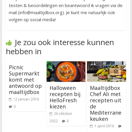
testen & beoordelingen en beantwoord ik vragen via de
mail (info@maaltijdbox.org). Je kunt me natuurlijk ook
volgen op social media!
Je zou ook interesse kunnen
hebben in
Picnic
Supermarkt
komt met
antwoord op
Halloween
Maaltijdbox
maaltijdbox
recepten bij
Chef Ali met
HelloFresh
recepten uit
12 januari 2016
kiezen
de
0
Mediterrane
26 oktober
keuken
2022
0
1 april 2016