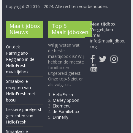
Copyright © 2016 - 2024. Alle rechten voorbehouden.
Maaltijdbox
Maaltijdbox
Top 5
Vergelijken
Nieuws
Maaltijdboxen
Email:
info@maaltijdbox.
Wil jij weten wat
org
Ontdek
de beste
Parmigiano
maaltijdbox is? Wij
Reggiano in de
-
-
-
hebben de meeste
HelloFresh
foodboxen
maaltijdbox
uitgebreid getest.
Onze top-5 ziet er
Smaakvolle
als volgt uit:
recepten van
HelloFresh met
1.
HelloFresh
bosui
2.
Marley Spoon
3.
Ekomenu
Lekkere parelgerst
4.
de Familiebox
gerechten van
5.
Dinnerly
HelloFresh
Smaakvolle