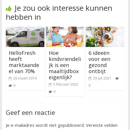
Je zou ook interesse kunnen
hebben in
HelloFresh
Hoe
6 ideeën
heeft
kindvriendeli
voor een
marktaande
jk is een
gezond
el van 70%
maaltijdbox
ontbijt
eigenlijk?
26 maart 2016
29 juli 2021
5 februari 2022
0
0
0
Geef een reactie
Je e-mailadres wordt niet gepubliceerd.
Vereiste velden