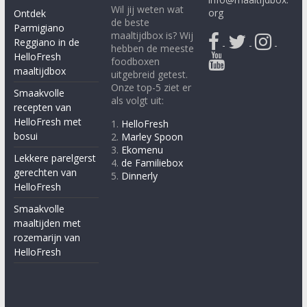
Wil jij weten wat
org
Ontdek
de beste
Parmigiano
maaltijdbox is? Wij
Reggiano in de
-
-
-
hebben de meeste
HelloFresh
foodboxen
maaltijdbox
uitgebreid getest.
Onze top-5 ziet er
Smaakvolle
als volgt uit:
recepten van
HelloFresh met
1.
HelloFresh
bosui
2.
Marley Spoon
3.
Ekomenu
Lekkere parelgerst
4.
de Familiebox
gerechten van
5.
Dinnerly
HelloFresh
Smaakvolle
maaltijden met
rozemarijn van
HelloFresh