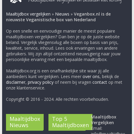
Maaltijdbox vergelijken
»
Nieuws
»
Veganbox.nl is de
nieuwste Veganistische box van Nederland
Op een snelle en eenvoudige manier de meest populaire
maaltijdboxen vergelijken? Dan ben je op de juiste website
beland. Vergelijk vliegensvlug alle boxen op basis van prijs,
kwaliteit, service, inhoud. Lees ook ervaringen van andere
gebruikers. Wij zijn altijd ontzettend nieuwsgierig naar jouw
persoonlijke ervaring met een bepaalde maaltijdbox.
Maaltijdbox.org is een onafhankelijke site waar jij alle
aanbieders kunt vergelijken. Lees meer
over ons
, bekijk de
disclaimer
,
privacy policy
of neem bij vragen
contact
op met
onze klantenservice.
Copyright © 2016 - 2024. Alle rechten voorbehouden.
Maaltijdbox
Maaltijdbox
Top 5
Vergelijken
Nieuws
Maaltijdboxen
Email:
info@maaltijdbox.