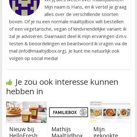
Mijn naam is Hans, en ik vertel je graag
alles over de verschillende soorten
boxen. Of je nu een normale maaltijdbox wilt bestellen
of een vegetarische, vegan of kindvriendelijke variant: ik
zal je adviseren. Daarnaast deel ik mijn ervaringen d.m.v.
testen & beoordelingen en beantwoord ik vragen via de
mail (info@maaltijdbox.org). Je kunt me natuurlijk ook
volgen op social media!
Je zou ook interesse kunnen
hebben in
Nieuw bij
Mathijs
Mijn
HelloFresh:
Maaltijdbox
gekookte