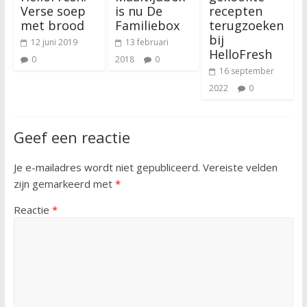
Verse soep
is nu De
recepten
met brood
Familiebox
terugzoeken
bij
12 juni 2019
13 februari
HelloFresh
0
2018
0
16 september
2022
0
Geef een reactie
Je e-mailadres wordt niet gepubliceerd.
Vereiste velden
zijn gemarkeerd met
*
Reactie
*