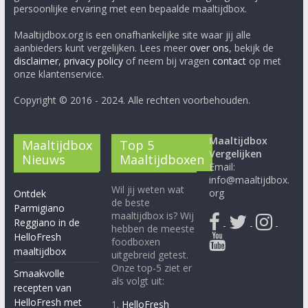
persoonlijke ervaring met een bepaalde maaltijdbox.
Maaltijdbox.org is een onafhankelijke site waar jij alle
aanbieders kunt vergelijken. Lees meer
over ons
, bekijk de
disclaimer
,
privacy policy
of neem bij vragen
contact
op met
onze klantenservice.
Copyright © 2016 - 2024. Alle rechten voorbehouden.
Maaltijdbox
Maaltijdbox
Top 5
Vergelijken
Nieuws
Maaltijdboxen
Email:
info@maaltijdbox.
Wil jij weten wat
org
Ontdek
de beste
Parmigiano
maaltijdbox is? Wij
Reggiano in de
-
-
-
hebben de meeste
HelloFresh
foodboxen
maaltijdbox
uitgebreid getest.
Onze top-5 ziet er
Smaakvolle
als volgt uit:
recepten van
HelloFresh met
1.
HelloFresh