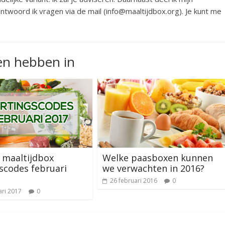
twoord ik vragen via de mail (info@maaltijdbox.org). Je kunt me
en hebben in
 maaltijdbox
Welke paasboxen kunnen
scodes februari
we verwachten in 2016?
26 februari 2016
0
ari 2017
0