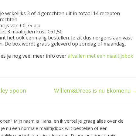
e wekelijks 3 of 4 gerechten uit in totaal 14 recepten
erechten
ijs van €0,75 p.p.
et 3 maaltijden kost €61,50
nt het ook eenmalig bestellen. Je zit dus nergens aan vast
en. De box wordt gratis geleverd op zondag of maandag,
es je nog veel meer info over
afvallen met een maaltijdbox
rley Spoon
Willem&Drees is nu Ekomenu
boxen? Mijn naam is Hans, en ik vertel je graag alles over de
 je nu een normale maaltijdbox wilt bestellen of een
elijke variant: ik zal je adviseren. Daarnaast deel ik mijn