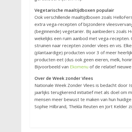
Vegetarische maaltijdboxen populair
Ook verschillende maaltijdboxen zoals HelloFe
extra vega-recepten of bijzondere vleesvervang
(beginnende) vegetariër. Bij aanbieders zoals 
wekelijks een ruim aanbod met vega-recepten. O
struinen naar recepten zonder vlees en vis. Elk
(plantaardige) producten voor 3 of meer heerlij
producten eet (dus ook geen eieren, melk, honin
Bijvoorbeeld van
Ekomenu
of de relatief nieuw
Over de Week zonder Vlees
Nationale Week Zonder Vlees is bedacht door I
jaarlijks terugkerend initiatief met als doel o
mensen meer bewust te maken van hun huidige 
Sophie Hilbrand, Thekla Reuten en Jort Kelder 