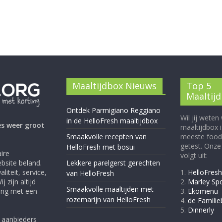
Maaltijdbox Nieuws
Top 5
Maaltij
Ontdek Parmigiano Reggiano
Wil jij weten
in de HelloFresh maaltijdbox
es weer groot
maaltijdbox 
Smaakvolle recepten van
meeste food
getest. Onze 
HelloFresh met bosui
ire
volgt uit:
bsite beland.
Lekkere parelgerst gerechten
liteit, service,
1.
HelloFresh
van HelloFresh
 zijn altijd
2.
Marley Sp
Smaakvolle maaltijden met
ring met een
3.
Ekomenu
rozemarijn van HelloFresh
4.
de Famili
5.
Dinnerly
e aanbieders