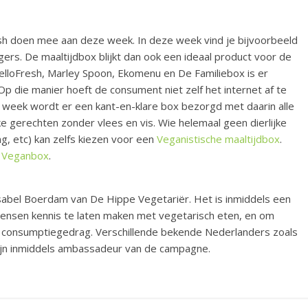
rsh doen mee aan deze week. In deze week vind je bijvoorbeeld
ers. De maaltijdbox blijkt dan ook een ideaal product voor de
HelloFresh, Marley Spoon, Ekomenu en De Familiebox is er
p die manier hoeft de consument niet zelf het internet af te
e week wordt er een kant-en-klare box bezorgd met daarin alle
ke gerechten zonder vlees en vis. Wie helemaal geen dierlijke
g, etc) kan zelfs kiezen voor een
Veganistische maaltijdbox
.
e
Veganbox
.
sabel Boerdam van De Hippe Vegetariër. Het is inmiddels een
m mensen kennis te laten maken met vegetarisch eten, en om
consumptiegedrag. Verschillende bekende Nederlanders zoals
zijn inmiddels ambassadeur van de campagne.