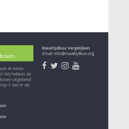
Maaltijdbox Vergelijken
Email: info@maaltijdbox.org
dboxen
-
-
-
 wat de beste
is? Wij hebben de
boxen uitgebreid
top-5 ziet er als
oon
ebox