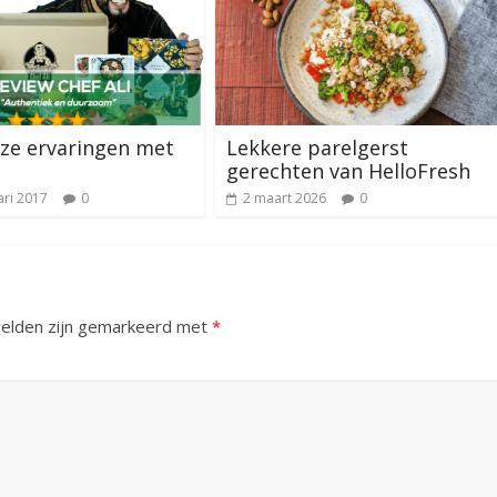
ze ervaringen met
Lekkere parelgerst
gerechten van HelloFresh
ari 2017
0
2 maart 2026
0
velden zijn gemarkeerd met
*